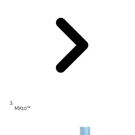
MX10™