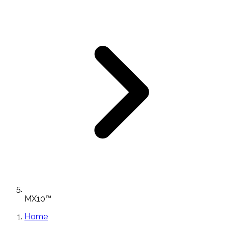
MX10™
Home